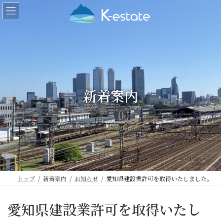
コ
ナ
ン
ビ
テ
ゲ
ン
ー
ツ
シ
へ
ョ
ス
ン
キ
に
ッ
移
新着案内
プ
動
トップ
新着案内
お知らせ
愛知県建設業許可を取得いたしました。
愛知県建設業許可を取得いたし